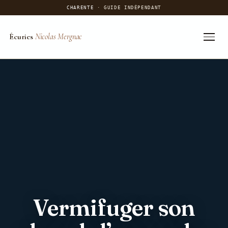
CHARENTE
· GUIDE INDÉPENDANT
Écuries
Nicolas Mergnac
Aller
au
contenu
Vermifuger son