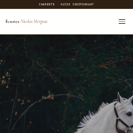
CHARENTE
· GUIDE INDÉPENDANT
Écuries
Nicolas Mergnac
Aller
au
contenu