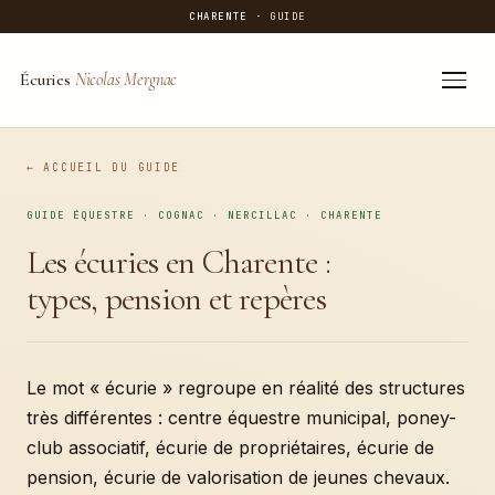
CHARENTE
· GUIDE
Écuries
Nicolas Mergnac
Aller
au
ACCUEIL DU GUIDE
contenu
GUIDE ÉQUESTRE · COGNAC · NERCILLAC · CHARENTE
Les écuries en Charente :
types, pension et repères
Le mot « écurie » regroupe en réalité des structures
très différentes : centre équestre municipal, poney-
club associatif, écurie de propriétaires, écurie de
pension, écurie de valorisation de jeunes chevaux.