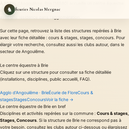
Aller
À 14 km d'Angoulême, Brie (16590) accueille un centre équestre
♞
Écuries Nicolas Mergnac
au
est — pratique pour conjuguer cours, pension ou compétition
contenu
avec une résidence dans l'agglomération.
Sur cette page, retrouvez la liste des structures repérées à Brie
avec leur fiche détaillée : cours & stages, stages, concours. Pour
élargir votre recherche, consultez aussi les clubs autour, dans le
secteur de Angoulême.
Le centre équestre à Brie
Cliquez sur une structure pour consulter sa fiche détaillée
(installations, disciplines, public accueilli, FAQ).
Agglo d'Angoulême · Brie
Écurie de Flore
Cours &
stages
Stages
Concours
Voir la fiche →
Le centre équestre de Brie en bref
Disciplines et activités repérées sur la commune :
Cours & stages,
Stages, Concours
. Si la structure de Brie ne correspond pas à
votre besoin, consultez les clubs autour ci-dessous ou élargissez