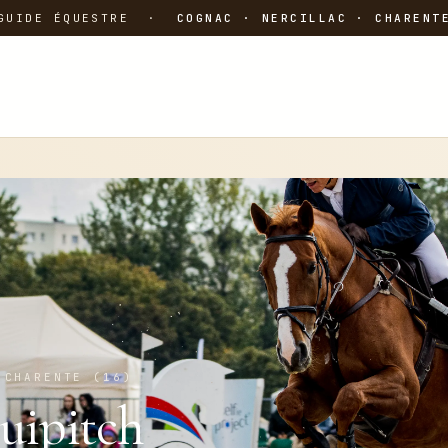
GUIDE ÉQUESTRE ·
COGNAC · NERCILLAC · CHARENT
 CHARENTE (16)
uipitch