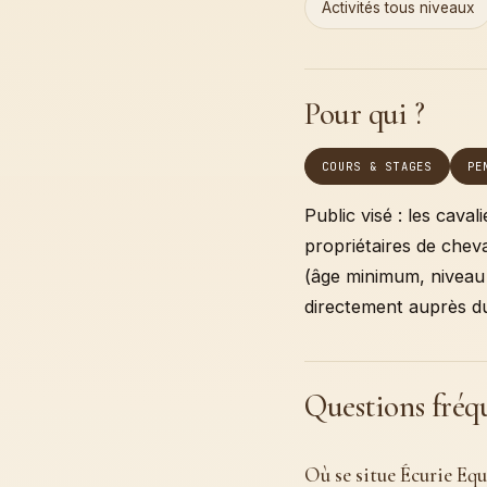
Activités tous niveaux
Pour qui ?
COURS & STAGES
PE
Public visé : les caval
propriétaires de chev
(âge minimum, niveau r
directement auprès du
Questions fréq
Où se situe Écurie Equ