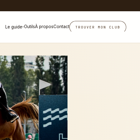
E
Outils
À propos
Contact
Le guide
TROUVER MON CLUB
›