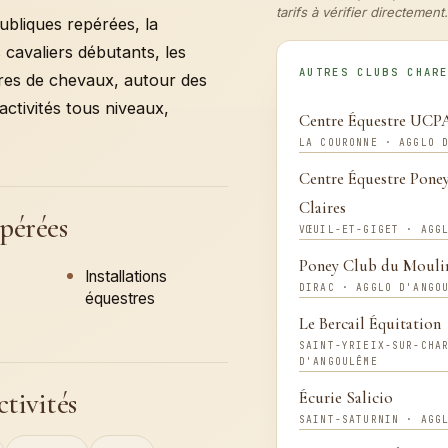
tarifs à vérifier directement.
ubliques repérées, la
s cavaliers débutants, les
AUTRES CLUBS CHAR
aires de chevaux, autour des
 activités tous niveaux,
Centre Équestre UC
LA COURONNE · AGGLO 
Centre Équestre Pone
Claires
epérées
VŒUIL-ET-GIGET · AGG
Poney Club du Mouli
Installations
DIRAC · AGGLO D'ANGO
équestres
Le Bercail Équitation
SAINT-YRIEIX-SUR-CHA
D'ANGOULÊME
ctivités
Écurie Salicio
SAINT-SATURNIN · AGG