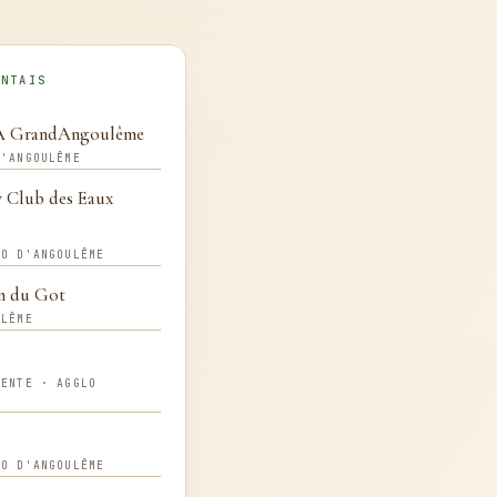
ENTAIS
PA GrandAngoulême
D'ANGOULÊME
y Club des Eaux
LO D'ANGOULÊME
n du Got
ULÊME
RENTE · AGGLO
LO D'ANGOULÊME