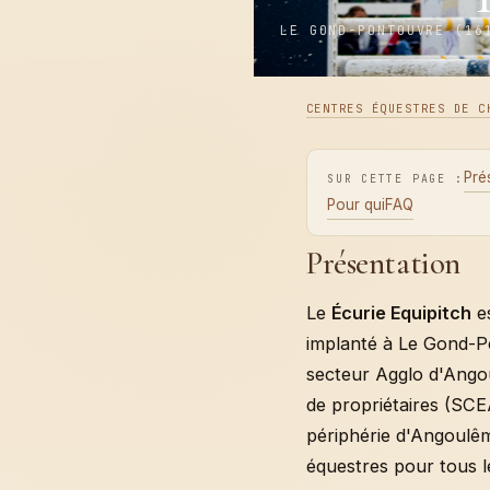
LE GOND-PONTOUVRE (16
CENTRES ÉQUESTRES DE C
Pré
SUR CETTE PAGE :
Pour qui
FAQ
Présentation
Le
Écurie Equipitch
es
implanté à Le Gond-P
secteur Agglo d'Ango
de propriétaires (SC
périphérie d'Angoulêm
équestres pour tous l