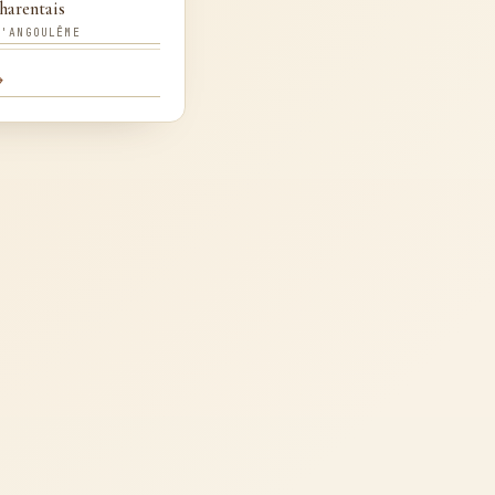
harentais
D'ANGOULÊME
→