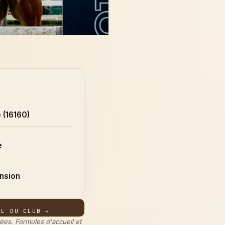
 (16160)
e
nsion
EL DU CLUB →
tées. Formules d'accueil et