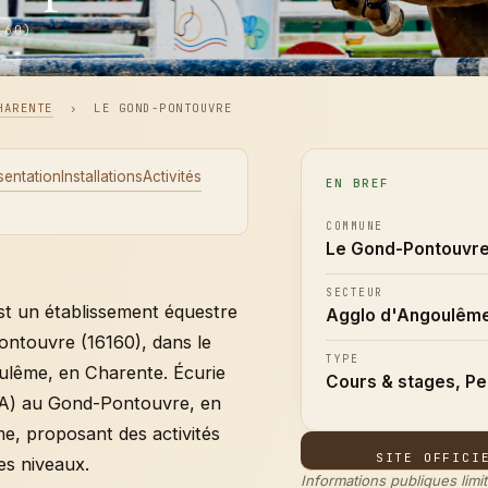
160)
HARENTE
›
LE GOND-PONTOUVRE
sentation
Installations
Activités
EN BREF
COMMUNE
Le Gond-Pontouvre
SECTEUR
t un établissement équestre
Agglo d'Angoulêm
ontouvre (16160), dans le
TYPE
ulême, en Charente. Écurie
Cours & stages, Pe
EA) au Gond-Pontouvre, en
e, proposant des activités
SITE OFFICI
es niveaux.
Informations publiques limi