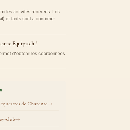
rmi les activités repérées. Les
il) et tarifs sont à confirmer
urie Equipitch ?
 permet d'obtenir les coordonnées
N
s équestres de Charente
ey-club