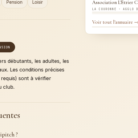
Association L'Étrier C
Pension
Loisir
LA COURONNE · AGGLO 
Voir tout l'annuaire 
NSION
iers débutants, les adultes, les
aux. Les conditions précises
equis) sont à vérifier
 club.
uentes
ipitch ?