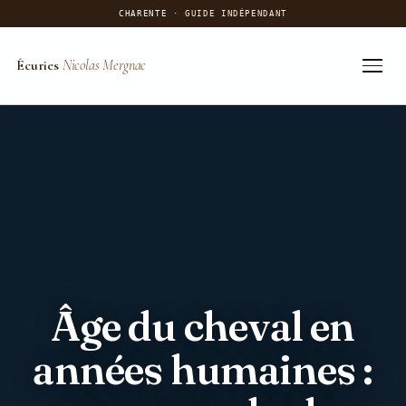
CHARENTE
· GUIDE INDÉPENDANT
Écuries
Nicolas Mergnac
Aller
au
contenu
Âge du cheval en
années humaines :