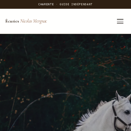
CHARENTE
· GUIDE INDÉPENDANT
Écuries
Nicolas Mergnac
Aller
au
contenu