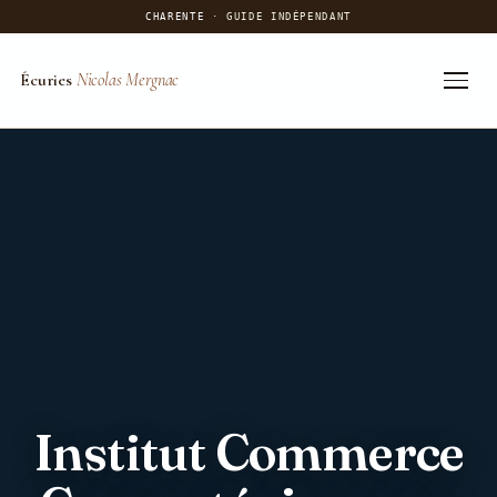
CHARENTE
· GUIDE INDÉPENDANT
Écuries
Nicolas Mergnac
Aller
au
contenu
Institut Commerce