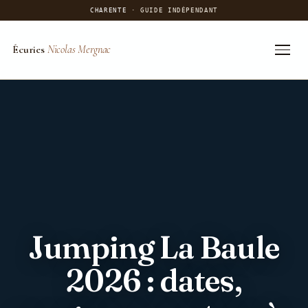
CHARENTE
· GUIDE INDÉPENDANT
Écuries
Nicolas Mergnac
Aller
au
contenu
Jumping La Baule
2026 : dates,