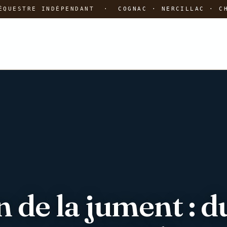
 ÉQUESTRE INDÉPENDANT ·
COGNAC · NERCILLAC · C
 de la jument : d