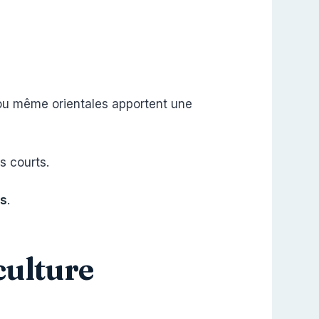
, ou même orientales apportent une
ès courts.
és
.
culture