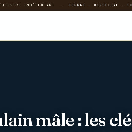
 ÉQUESTRE INDÉPENDANT ·
COGNAC · NERCILLAC · C
ain mâle : les clé